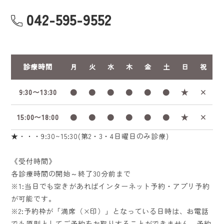
042-595-9552
診療時間
月
火
水
木
金
土
日
祝
9:30〜13:30
●
●
●
●
●
●
★
×
15:00〜18:00
●
●
●
●
●
●
★
×
★・・・9:30~15:30(第2・3・4日曜日のみ診療)
《受付時間》
各診療時間の開始～終了30分前まで
※1:当日でも空きがあればインターネット予約・アプリ予約
が可能です。
※2:予約枠が「満席（×印）」となっている日時は、お電話
でも原則としてご予約をお取りすることができません。予約