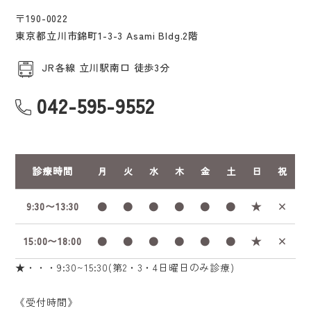
〒190-0022
東京都立川市錦町1-3-3 Asami Bldg.2階
JR各線 立川駅南口 徒歩3分
042-595-9552
診療時間
月
火
水
木
金
土
日
祝
9:30〜13:30
●
●
●
●
●
●
★
×
15:00〜18:00
●
●
●
●
●
●
★
×
★・・・9:30~15:30(第2・3・4日曜日のみ診療)
《受付時間》