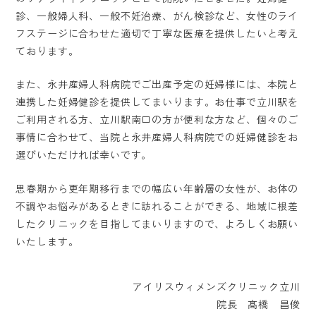
診、一般婦人科、一般不妊治療、がん検診など、女性のライ
フステージに合わせた適切で丁寧な医療を提供したいと考え
ております。
また、永井産婦人科病院でご出産予定の妊婦様には、本院と
連携した妊婦健診を提供してまいります。お仕事で立川駅を
ご利用される方、立川駅南口の方が便利な方など、個々のご
事情に合わせて、当院と永井産婦人科病院での妊婦健診をお
ホーム
選びいただければ幸いです。
医院紹介
思春期から更年期移行までの幅広い年齢層の女性が、お体の
不調やお悩みがあるときに訪れることができる、地域に根差
料金表
したクリニックを目指してまいりますので、よろしくお願い
いたします。
診療案内
アイリスウィメンズクリニック立川
よくある質問
院長 髙橋 昌俊