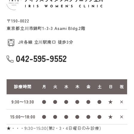
〒190-0022
東京都立川市錦町1-3-3 Asami Bldg.2階
JR各線 立川駅南口 徒歩3分
042-595-9552
診療時間
月
火
水
木
金
土
日
祝
9:30〜13:30
●
●
●
●
●
●
★
×
15:00〜18:00
●
●
●
●
●
●
★
×
★・・・9:30~15:30(第2・3・4日曜日のみ診療)