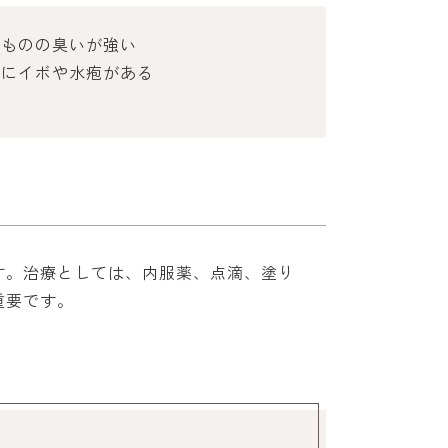
りものの臭いが強い
器にイボや水疱がある
す。治療としては、内服薬、点滴、塗り
重要です。