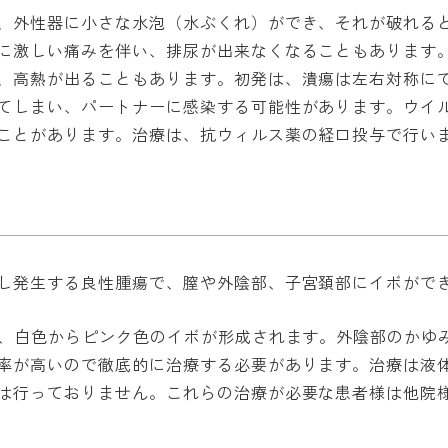
、外性器に小さな水泡（水ぶくれ）ができ、それが破れる
に激しい痛みを伴い、排尿が出来なくなることもあります
、高熱が出ることもあります。初発は、潰瘍は左右対称に
てしまい、パートナーに感染する可能性があります。ウイ
ことがあります。治療は、抗ウィルス薬の経口投与で行い
し発生する良性腫瘍で、膣や外陰部、子宮頚部にイボがで
て、白色からピンク色のイボが形成されます。外陰部のかゆ
率が高いので徹底的に治療する必要があります。治療は液
は行っておりません。これらの治療が必要な患者様は他院