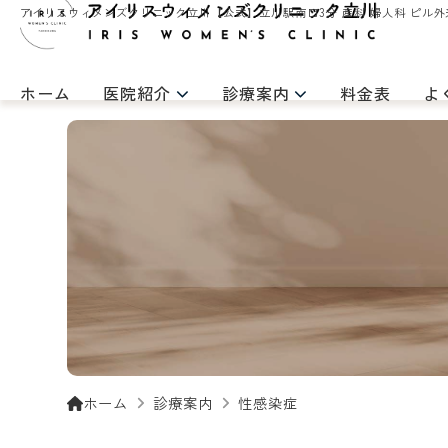
アイリスウィメンズクリニック立川【公式】立川駅南口3分 産科 婦人科 ピル外
ホーム
医院紹介
診療案内
料金表
よ
ホーム
診療案内
性感染症