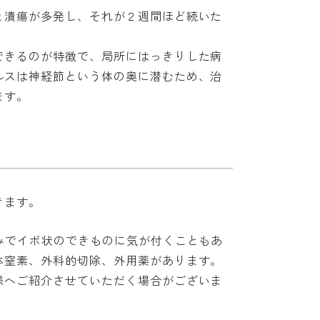
と潰瘍が多発し、それが２週間ほど続いた
。
できるのが特徴で、局所にはっきりした病
ルスは神経節という体の奥に潜むため、治
ます。
きます。
みでイボ状のできものに気が付くこともあ
体窒素、外科的切除、外用薬があります。
様へご紹介させていただく場合がございま