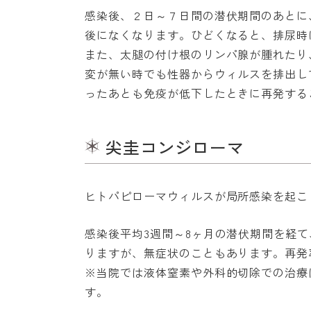
感染後、２日～７日間の潜伏期間のあとに
後になくなります。ひどくなると、排尿時
また、太腿の付け根のリンパ腺が腫れたり
変が無い時でも性器からウィルスを排出し
ったあとも免疫が低下したときに再発する
尖圭コンジローマ
ヒトパピローマウィルスが局所感染を起こ
感染後平均3週間～8ヶ月の潜伏期間を経
りますが、無症状のこともあります。再発
※当院では液体窒素や外科的切除での治療
す。