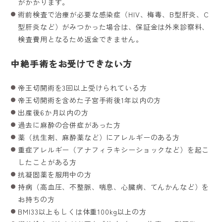
がかかります。
術前検査で治療が必要な感染症（HIV、梅毒、B型肝炎、C
型肝炎など）がみつかった場合は、保証金は外来診察料、
検査費用となるため返金できません。
中絶手術をお受けできない方
帝王切開術を3回以上受けられている方
帝王切開術を含めた子宮手術後1年以内の方
出産後6か月以内の方
過去に麻酔の合併症があった方
薬（抗生剤、麻酔薬など）にアレルギーのある方
重症アレルギー（アナフィラキシーショックなど）を起こ
したことがある方
抗凝固薬を服用中の方
持病（高血圧、不整脈、喘息、心臓病、てんかんなど）を
お持ちの方
BMI33以上もしくは体重100kg以上の方