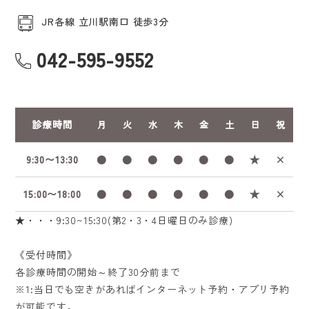
JR各線 立川駅南口 徒歩3分
042-595-9552
診療時間
月
火
水
木
金
土
日
祝
9:30〜13:30
●
●
●
●
●
●
★
×
15:00〜18:00
●
●
●
●
●
●
★
×
★・・・9:30~15:30(第2・3・4日曜日のみ診療)
《受付時間》
各診療時間の開始～終了30分前まで
※1:当日でも空きがあればインターネット予約・アプリ予約
が可能です。