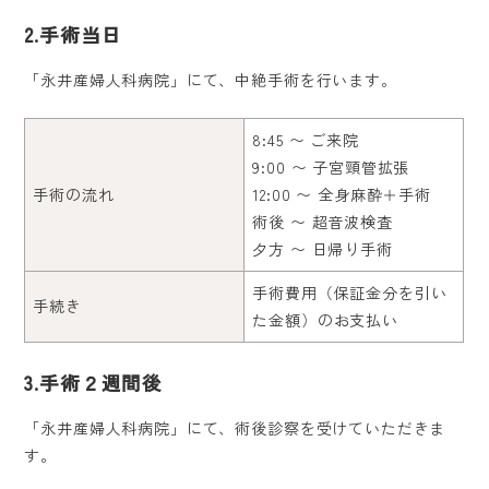
2.手術当日
医院紹介
「永井産婦人科病院」にて、中絶手術を行います。
料金表
8:45 〜 ご来院
9:00 〜 子宮頸管拡張
診療案内
手術の流れ
12:00 〜 全身麻酔＋手術
術後 〜 超音波検査
よくある質問
夕方 〜 日帰り手術
アクセス・診療時間
手術費用（保証金分を引い
手続き
た金額）のお支払い
採用情報
3.手術２週間後
「永井産婦人科病院」にて、術後診察を受けていただきま
す。